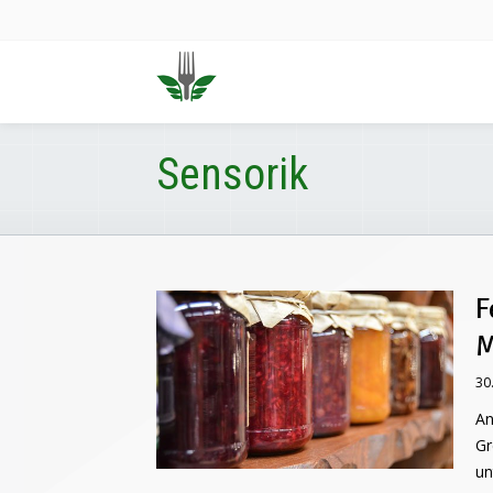
Sensorik
F
M
30
An
Gr
un