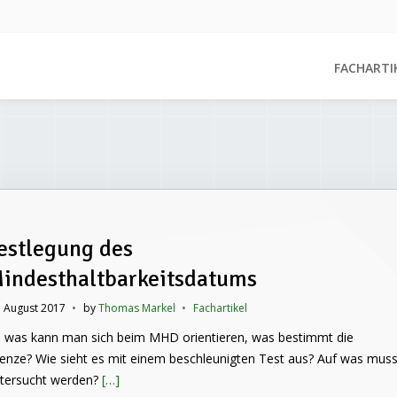
FACHARTI
estlegung des
indesthaltbarkeitsdatums
. August 2017
•
by
Thomas Markel
•
Fachartikel
 was kann man sich beim MHD orientieren, was bestimmt die
enze? Wie sieht es mit einem beschleunigten Test aus? Auf was mus
tersucht werden?
[…]