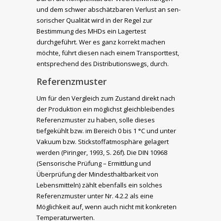
und dem schwer abschätzbaren Verlust an sen­
sorischer Qualität wird in der Regel zur
Bestimmung des MHDs ein Lagertest
durchgeführt. Wer es ganz korrekt machen
möchte, führt diesen nach einem Transporttest,
entsprechend des Distributionswegs, durch.
Referenzmuster
Um für den Vergleich zum Zustand direkt nach
der Produktion ein möglichst gleichbleibendes
Referenzmuster zu haben, solle dieses
tiefgekühlt bzw. im Bereich 0 bis 1 °C und unter
Vakuum bzw. Stickstoffatmosphäre gelagert
werden (Piringer, 1993, S. 26f). Die DIN 10968
(Sensorische Prüfung – Ermittlung und
Überprüfung der Mindesthaltbarkeit von
Lebensmitteln) zählt ebenfalls ein solches
Referenzmuster unter Nr. 4.2.2 als eine
Möglichkeit auf, wenn auch nicht mit konkreten
Temperaturwerten.